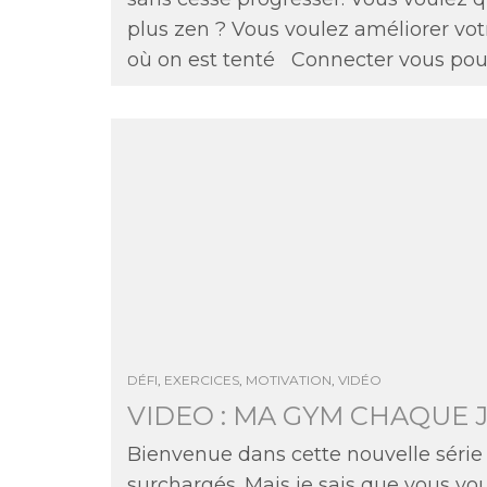
plus zen ? Vous voulez améliorer votr
où on est tenté
Connecter vous pour 
DÉFI
,
EXERCICES
,
MOTIVATION
,
VIDÉO
VIDEO : MA GYM CHAQUE 
Bienvenue dans cette nouvelle série
surchargés. Mais je sais que vous vo