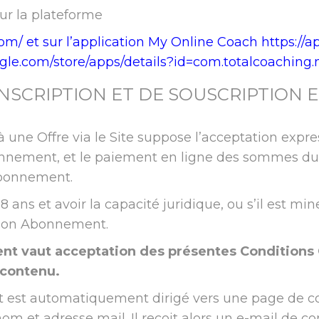
ur la plateforme
com/
et sur l’application My Online Coach
https://
oogle.com/store/apps/details?id=com.totalcoachin
’INSCRIPTION ET DE SOUSCRIPTION
une Offre via le Site suppose l’acceptation expre
nnement, et le paiement en ligne des sommes due
abonnement.
 ans et avoir la capacité juridique, ou s’il est mine
e son Abonnement.
nt vaut acceptation des présentes Conditions 
 contenu.
ent est automatiquement dirigé vers une page de 
om et adresse mail. Il reçoit alors un e-mail de co