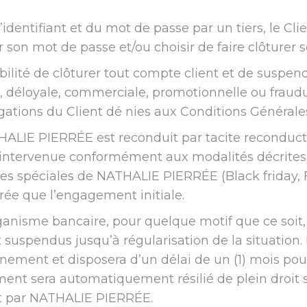
 l’identifiant et du mot de passe par un tiers, le 
n mot de passe et/ou choisir de faire clôturer s
bilité de clôturer tout compte client et de susp
ve, déloyale, commerciale, promotionnelle ou fraud
gations du Client dé nies aux Conditions Généra
LIE PIERRÉE est reconduit par tacite reconducti
nt intervenue conformément aux modalités décrites 
s spéciales de NATHALIE PIERRÉE (Black friday, Fê
rée que l’engagement initiale.
rganisme bancaire, pour quelque motif que ce soit,
t suspendus jusqu’à régularisation de la situation
ement et disposera d’un délai de un (1) mois pou
ement sera automatiquement résilié de plein droit
t par NATHALIE PIERRÉE.