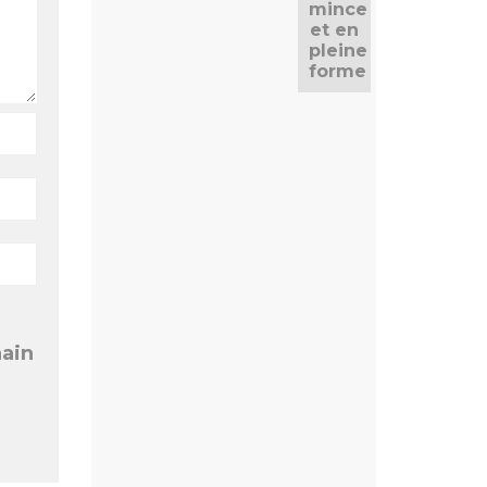
mince
mince
et en
et en
pleine
pleine
forme
forme
hain