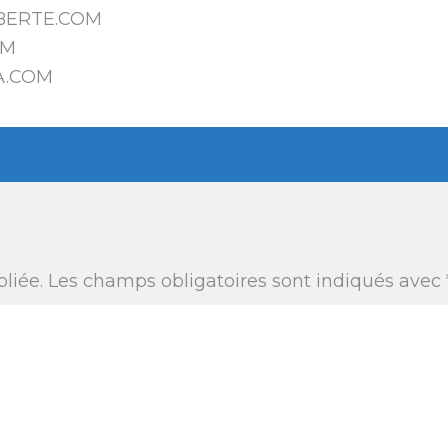
BERTE.COM
OM
A.COM
Maigrir
liée.
Les champs obligatoires sont indiqués avec
en
MEDITATION
contrôlan
POUR
mieux
LES
vos
DEBUTANTS
émotions