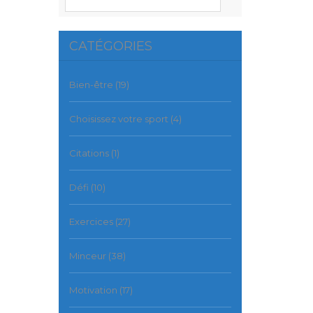
CATÉGORIES
Bien-être
(19)
Choisissez votre sport
(4)
Citations
(1)
Défi
(10)
Exercices
(27)
Minceur
(38)
Motivation
(17)