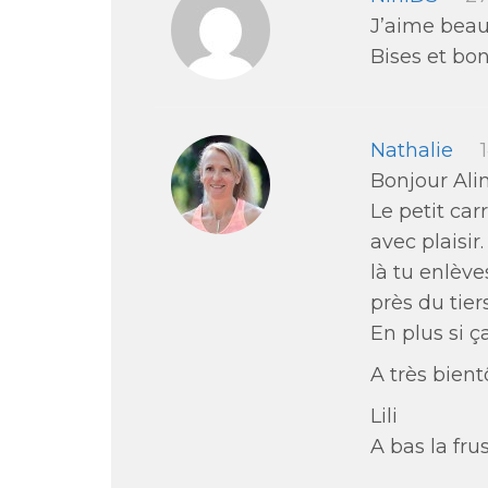
J’aime beauc
Bises et bo
Nathalie
Bonjour Ali
Le petit car
avec plaisi
là tu enlève
près du tier
En plus si ça
A très bient
Lili
A bas la frus