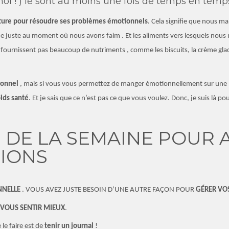
oi ! ) le sont au moins une fois de temps en temp
riture pour résoudre ses problèmes émotionnels
. Cela signifie que nous 
 que juste au moment où nous avons faim . Et les aliments vers lesquels n
ne fournissent pas beaucoup de nutriments , comme les biscuits,
la crème gla
ionnel
, mais si vous vous permettez de manger émotionnellement sur
une 
ids santé
. Et je sais que ce n’est pas ce que vous voulez. Donc, je suis là po
I DE LA SEMAINE POUR
IONS
NNELLE
. VOUS AVEZ JUSTE BESOIN D’UNE AUTRE FAÇON POUR
GÉRER VO
 VOUS SENTIR MIEUX
.
 le faire est de
tenir un journal
!