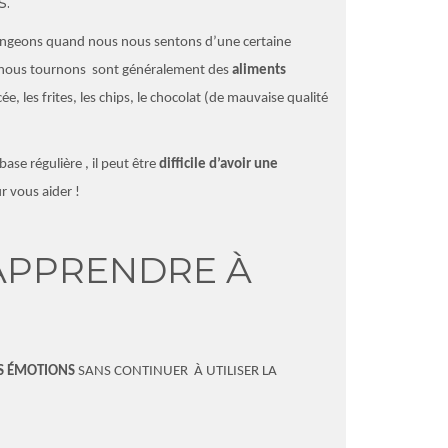
s.
mangeons quand nous nous sentons d’une certaine
ous nous tournons sont généralement des
aliments
cée,
les frites, les chips, le chocolat (de mauvaise qualité
base régulière , il peut être
difficile d’avoir une
ur vous aider !
 APPRENDRE À
S ÉMOTIONS
SANS CONTINUER À UTILISER LA