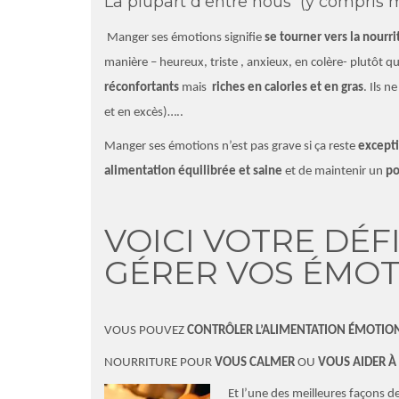
La plupart d’entre nous (y compris m
Manger ses émotions signifie
se tourner vers la nour
manière – heureux, triste , anxieux, en colère- plutôt
réconfortants
mais
riches en calories et en gras
. Ils 
et en excès)…..
Manger ses émotions n’est pas grave si ça reste
except
alimentation équilibrée et saine
et de maintenir un
po
VOICI VOTRE DÉF
GÉRER VOS ÉMOT
VOUS POUVEZ
CONTRÔLER L’ALIMENTATION ÉMOTIO
NOURRITURE POUR
VOUS CALMER
OU
VOUS AIDER À
Et l’un
e de
s
mei
lleures façons de