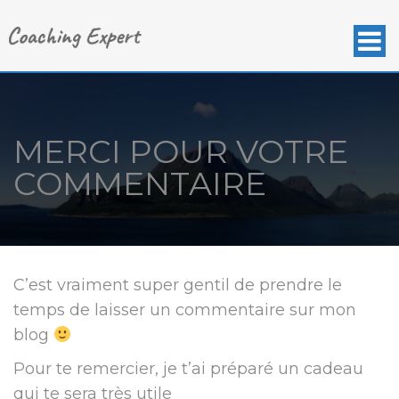
MERCI POUR VOTRE
COMMENTAIRE
C’est vraiment super gentil de prendre le
temps de laisser un commentaire sur mon
blog
Pour te remercier, je t’ai préparé un cadeau
qui te sera très utile